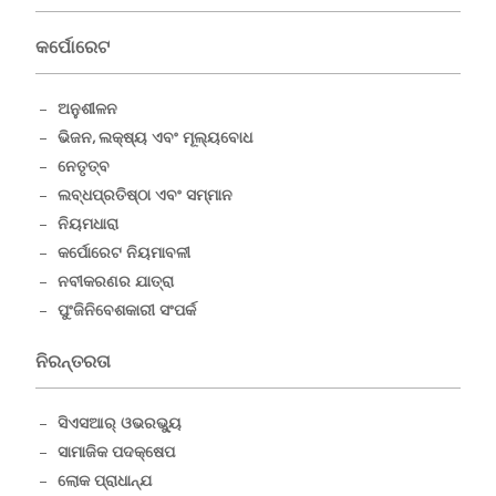
କର୍ପୋରେଟ
ଅନୁଶୀଳନ
ଭିଜନ, ଲକ୍ଷ୍ୟ ଏବଂ ମୂଲ୍ୟବୋଧ
ନେତୃତ୍ବ
ଲବ୍ଧପ୍ରତିଷ୍ଠା ଏବଂ ସମ୍ମାନ
ନିୟମଧାରା
କର୍ପୋରେଟ ନିୟମାବଳୀ
ନବୀକରଣର ଯାତ୍ରା
ପୁଂଜିନିବେଶକାରୀ ସଂପର୍କ
ନିରନ୍ତରତା
ସିଏସଆର୍ ଓଭରଭ୍ୟୁ
ସାମାଜିକ ପଦକ୍ଷେପ
ଲୋକ ପ୍ରାଧାନ୍ଯ