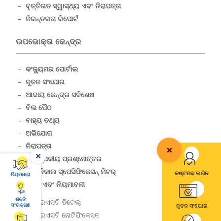
ବୃତ୍ତିଗତ ସ୍ୱାସ୍ଥ୍ୟ ଏବଂ ନିରାପତ୍ତା
ନିରନ୍ତରତା ରିପୋର୍ଟ
ଉପଭୋକ୍ତା କେନ୍ଦ୍ର
କଂଜ୍ୟୁମର ପୋର୍ଟାଲ
ନୂତନ ସଂଯୋଗ
ଆଦାୟ କେନ୍ଦ୍ର ସବିଶେଷ
ବିଲ ପୈଠ
ବାହ୍ୟ ତଥ୍ୟ
ଅଭିଯୋଗ
ନିରାପତ୍ତା
ଆବଶ୍ଯକୀୟ ପ୍ରଶ୍ନୋତ୍ତର
ଟେକ୍ନିକାଲ ସ୍ପେସିଫିକେସନ୍ ମିଟର୍
କଷ୍ଟମର ଲଗିନ
ନିୟମଧାରା
ଶୁଳ୍କ ଏବଂ ନିୟମାବଳୀ
ଶକ୍ତି
ଆରଏସଟି ଡିଟେଲ୍
ସଂରକ୍ଷଣ
ନୂତନ ସଂଯୋଗ
ଆରଏସଟି ନୋଟିଫିକେସନ