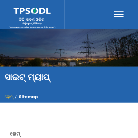
ସାଇଟ୍ ମ୍ୟାପ୍
ହୋମ୍
Sitemap
ହୋମ୍