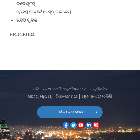
ଇଭେଣ୍ଟସ୍
ପ୍ରେସ୍ ରିପୋର୍ଟ ଆଣ୍ଡ୍ ରିଲିଜେସ୍
ଭିଡିଓ ଗୁଡ଼ିକ
ଯୋଗାଯୋଗ
କପିରାଇଟ୍ ୨୦୨୨ ଟିପିଏସ୍ଓଡିଏଲ୍ ଅଲ୍ ରାଇଟ୍ ରିଜର୍ଭଡ୍
ସାଇଟ୍ ମ୍ୟାପ୍
|
ଡିସକ୍ଲେମର
|
ପ୍ରାଇଭେଟ୍ ପଲିସି
ରିଲେଟେଡ୍ ଲିଂକସ୍
ଫଲୋ କରନ୍ତୁ