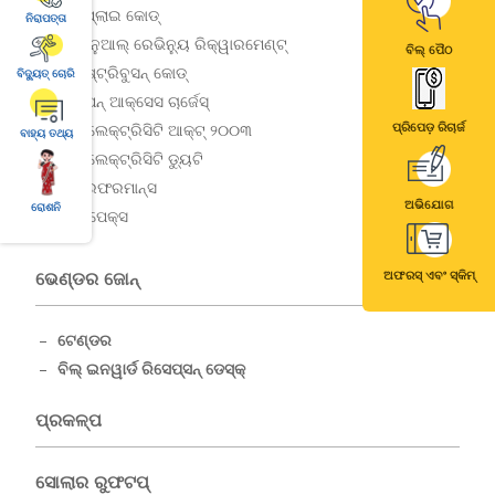
ସପ୍ଲାଇ କୋଡ୍
ନିରାପତ୍ତା
ଆନୁଆଲ୍ ରେଭିନ୍ୟୁ ରିକ୍ୱାରମେଣ୍ଟ୍
ବିଲ୍ ପୈଠ
ଡିଷ୍ଟ୍ରିବୁସନ୍ କୋଡ୍
ବିଦ୍ୟୁତ୍ ଚୋରି
ଓପନ୍ ଆକ୍ସେସ ଚାର୍ଜେସ୍
ପ୍ରିପେଡ଼ ରିଚାର୍ଜ
ଇଲେକ୍ଟ୍ରିସିଟି ଆକ୍ଟ୍ ୨୦୦୩
ବାହ୍ୟ ତଥ୍ୟ
ଇଲେକ୍ଟ୍ରିସିଟି ଡ୍ୟୁଟି
ପରଫରମାନ୍ସ
ଅଭିଯୋଗ
ରୋଶନି
କାପେକ୍ସ
ଅଫରସ୍ ଏବଂ ସ୍କିମ୍
ଭେଣ୍ଡର ଜୋନ୍
ଟେଣ୍ଡର
ବିଲ୍ ଇନୱାର୍ଡ ରିସେପ୍ସନ୍ ଡେସ୍କ୍
ପ୍ରକଳ୍ପ
ସୋଲାର ରୁଫଟପ୍