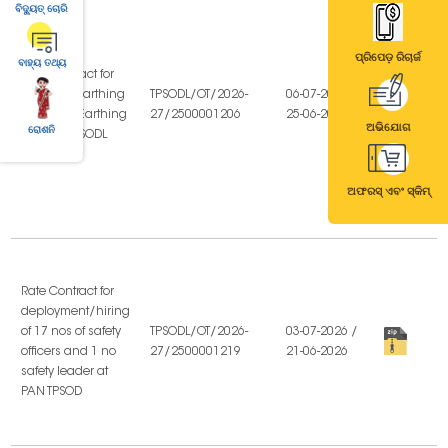
ବିଦ୍ୟୁତ୍ ଚୋରି
ପ୍ରିପେଡ଼ ରିଚାର୍ଜ
ବାହ୍ୟ ତଥ୍ୟ
ଅଭିଯୋଗ
ରୋଶନି
ଅଫରସ୍ ଏବଂ ସ୍କିମ୍