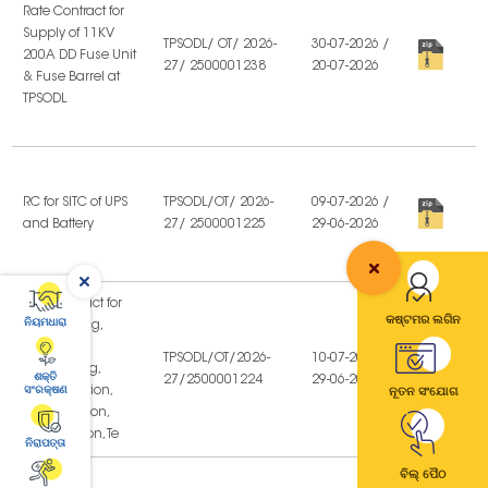
କଷ୍ଟମର ଲଗିନ
ନିୟମଧାରା
ଶକ୍ତି
ସଂରକ୍ଷଣ
ନୂତନ ସଂଯୋଗ
ନିରାପତ୍ତା
ବିଲ୍ ପୈଠ